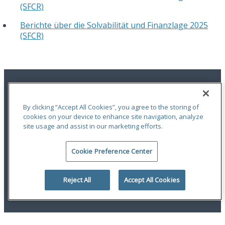
(SFCR)
Berichte über die Solvabilität und Finanzlage 2025
(SFCR)
By clicking “Accept All Cookies”, you agree to the storing of
cookies on your device to enhance site navigation, analyze
site usage and assist in our marketing efforts.
Impressum
|
Datenschutz
|
Data Protection
|
Beschwerde
|
Barrierefreiheit
Cookie Preference Center
An ODYSSEY GROUP Company
© 2026 Newline Group. All Rights Reserved.
Reject All
Accept All Cookies
linkedin